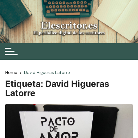
Skip
to
content
Elescritor.es
El periódico digital de los escritores
Home
David Higueras Latorre
Etiqueta:
David Higueras
Latorre