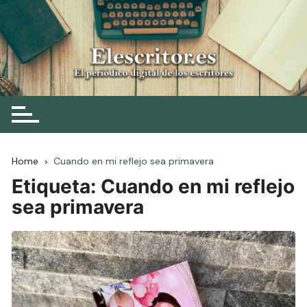
Skip
to
content
Elescritor.es
El periódico digital de los escritores
Home
Cuando en mi reflejo sea primavera
Etiqueta:
Cuando en mi reflejo
sea primavera