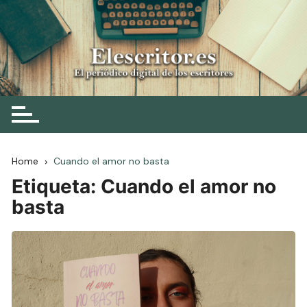
Skip
to
content
Elescritor.es
El periódico digital de los escritores
Home
Cuando el amor no basta
Etiqueta:
Cuando el amor no
basta