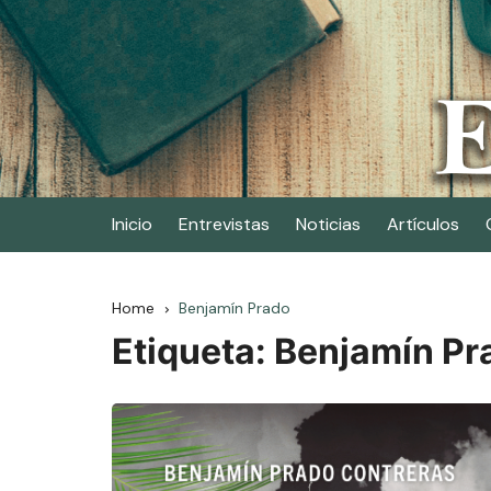
Skip
to
content
Elescritor.es
El periódico digital de los escritores
Inicio
Entrevistas
Noticias
Artículos
Home
Benjamín Prado
Etiqueta:
Benjamín Pr