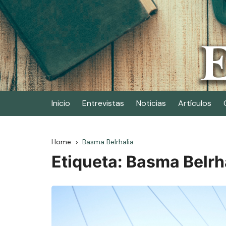
Skip
to
content
Elescritor.es
El periódico digital de los escritores
Inicio
Entrevistas
Noticias
Artículos
Home
Basma Belrhalia
Etiqueta:
Basma Belrh