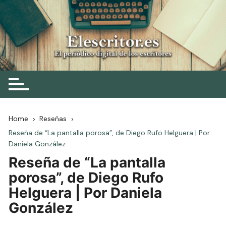
Skip
to
content
Elescritor.es
El periódico digital de los escritores
Home
Reseñas
Reseña de “La pantalla porosa”, de Diego Rufo Helguera | Por
Daniela González
Reseña de “La pantalla
porosa”, de Diego Rufo
Helguera | Por Daniela
González