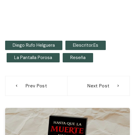
Diego Rufo Helguera
Elescritor.es
La Pantalla Porosa
Reseña
Navegación
Prev Post
Next Post
de
entradas