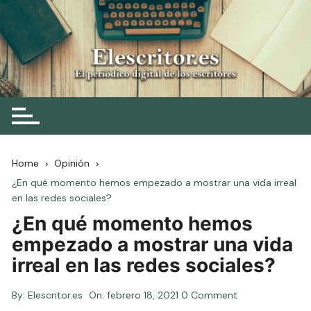
Skip
to
content
Elescritor.es
El periódico digital de los escritores
Home
Opinión
¿En qué momento hemos empezado a mostrar una vida irreal
en las redes sociales?
¿En qué momento hemos
empezado a mostrar una vida
irreal en las redes sociales?
By:
Elescritor.es
On:
febrero 18, 2021
0 Comment