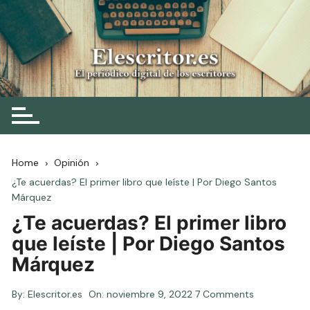
Skip
to
content
Elescritor.es
El periódico digital de los escritores
Home
Opinión
¿Te acuerdas? El primer libro que leíste | Por Diego Santos
Márquez
¿Te acuerdas? El primer libro
que leíste | Por Diego Santos
Márquez
By:
Elescritor.es
On:
noviembre 9, 2022
7 Comments