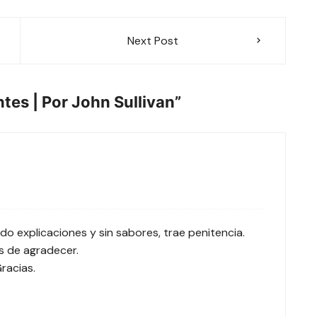
Next Post
tes | Por John Sullivan
”
o explicaciones y sin sabores, trae penitencia.
is de agradecer.
racias.