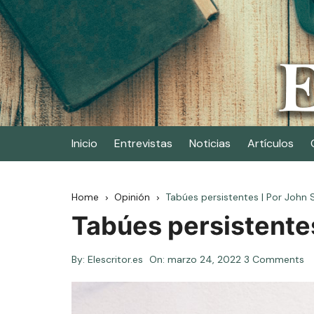
Skip
to
content
Elescritor.es
El periódico digital de los escritores
Inicio
Entrevistas
Noticias
Artículos
Home
Opinión
Tabúes persistentes | Por John S
Tabúes persistentes
By:
Elescritor.es
On:
marzo 24, 2022
3 Comments