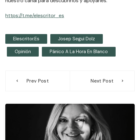
nuestro canal para descubrirlos y apoyarles.
https://t.me/elescritor_es
Elescritor.es
Josep Segui Dolz
Opinión
Pánico A La Hora En Blanco
Navegación
Prev Post
Next Post
de
entradas