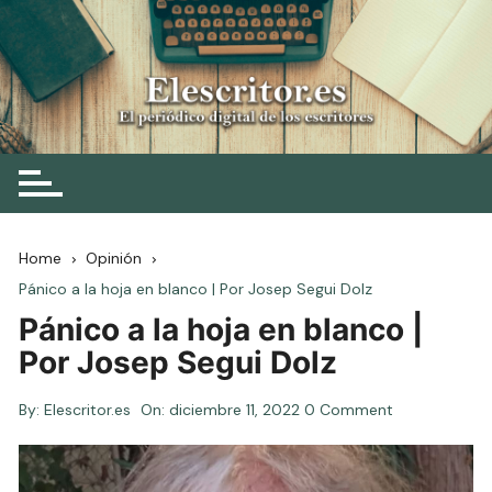
Skip
to
content
Elescritor.es
El periódico digital de los escritores
Home
Opinión
Pánico a la hoja en blanco | Por Josep Segui Dolz
Pánico a la hoja en blanco |
Por Josep Segui Dolz
By:
Elescritor.es
On:
diciembre 11, 2022
0 Comment