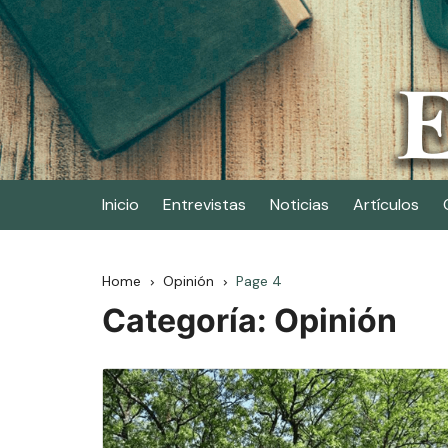
Skip
to
content
Elescritor.es
El periódico digital de los escritores
Inicio
Entrevistas
Noticias
Artículos
Home
Opinión
Page 4
Categoría:
Opinión