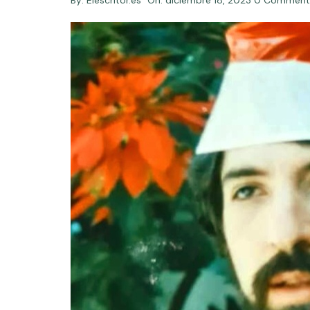
By:
Elescritor.es
On:
diciembre 18, 2023
0 Comment