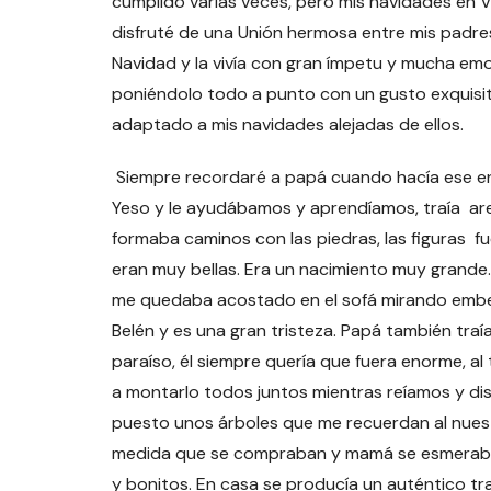
cumplido varias veces, pero mis navidades en V
disfruté de una Unión hermosa entre mis padre
Navidad y la vivía con gran ímpetu y mucha emo
poniéndolo todo a punto con un gusto exquisit
adaptado a mis navidades alejadas de ellos.
Siempre recordaré a papá cuando hacía ese e
Yeso y le ayudábamos y aprendíamos, traía are
formaba caminos con las piedras, las figuras fu
eran muy bellas. Era un nacimiento muy grande
me quedaba acostado en el sofá mirando embele
Belén y es una gran tristeza. Papá también tra
paraíso, él siempre quería que fuera enorme, 
a montarlo todos juntos mientras reíamos y dis
puesto unos árboles que me recuerdan al nuest
medida que se compraban y mamá se esmeraba 
y bonitos. En casa se producía un auténtico t