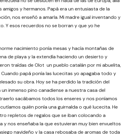
enezuela no se deslucen en nada de las de Europa, allá
s amigos y hermanos. Papá era un entusiasta de la
ción, nos enseñó a amarla. Mi madre igual inventando y
o. Y esos recuerdos no se borran y que yo he
norme nacimiento ponía mesas y hacía montañas de
na de playa y la extendía haciendo un desierto y
eron traídas de Olot un pueblo catalán por mi abuelita,
. Cuando papá ponía las lucecitas yo apagaba todo y
sado su obra. Hoy se ha perdido la tradición del
ía un inmenso pino canadiense a nuestra casa del
al traerlo sacábamos todos los enseres y nos poníamos
cutíamos quién ponía una guirnalda o qué lucecita. He
ro repletos de regalos que se iban colocando a
y nos enseñaba la que estuvieran muy bien envueltos
rasiego navideño y la casa rebosaba de aromas de toda