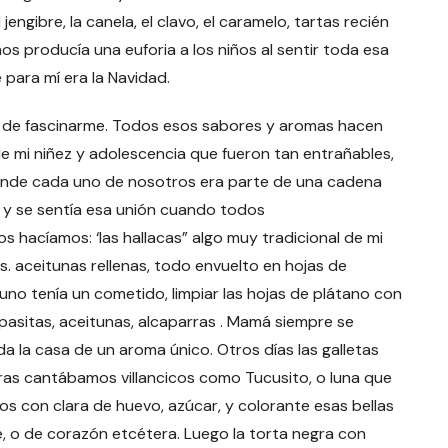
engibre, la canela, el clavo, el caramelo, tartas recién
os producía una euforia a los niños al sentir toda esa
para mí era la Navidad.
 de fascinarme. Todos esos sabores y aromas hacen
e mi niñez y adolescencia que fueron tan entrañables,
onde cada uno de nosotros era parte de una cadena
, y se sentía esa unión cuando todos
hacíamos: ‘las hallacas” algo muy tradicional de mi
s. aceitunas rellenas, todo envuelto en hojas de
uno tenía un cometido, limpiar las hojas de plátano con
 pasitas, aceitunas, alcaparras . Mamá siempre se
a la casa de un aroma único. Otros días las galletas
s cantábamos villancicos como Tucusito, o luna que
os con clara de huevo, azúcar, y colorante esas bellas
e, o de corazón etcétera. Luego la torta negra con