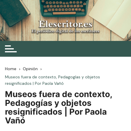
Skip
to
content
Elescritor.es
El periódico digital de los escritores
Home
Opinión
Museos fuera de contexto, Pedagogías y objetos
resignificados | Por Paola Vañó
Museos fuera de contexto,
Pedagogías y objetos
resignificados | Por Paola
Vañó