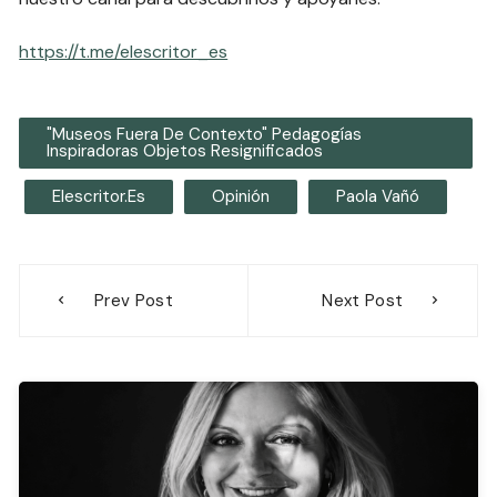
https://t.me/elescritor_es
"Museos Fuera De Contexto" Pedagogías
Inspiradoras Objetos Resignificados
Elescritor.es
Opinión
Paola Vañó
Navegación
Prev Post
Next Post
de
entradas