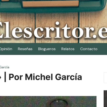
Opinión
Reseñas
Blogueros
Relatos
Contacto
 García
 | Por Michel García