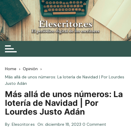
Skip
to
content
Elescritor.es
El periódico digital de los escritores
Home
Opinión
Más allá de unos números: La lotería de Navidad | Por Lourdes
Justo Adán
Más allá de unos números: La
lotería de Navidad | Por
Lourdes Justo Adán
By:
Elescritor.es
On:
diciembre 18, 2023
0 Comment