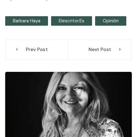
Barbara Haya
Elescritor.es
Opinión
Navegación
Prev Post
Next Post
de
entradas