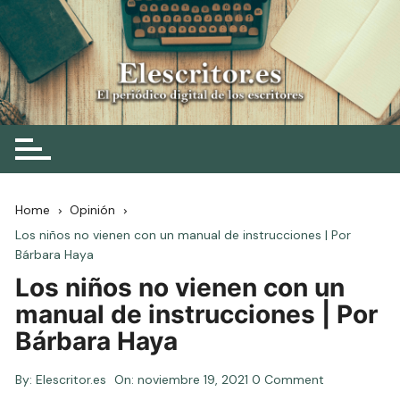
Skip
to
content
Elescritor.es
El periódico digital de los escritores
Home
Opinión
Los niños no vienen con un manual de instrucciones | Por
Bárbara Haya
Los niños no vienen con un
manual de instrucciones | Por
Bárbara Haya
By:
Elescritor.es
On:
noviembre 19, 2021
0 Comment