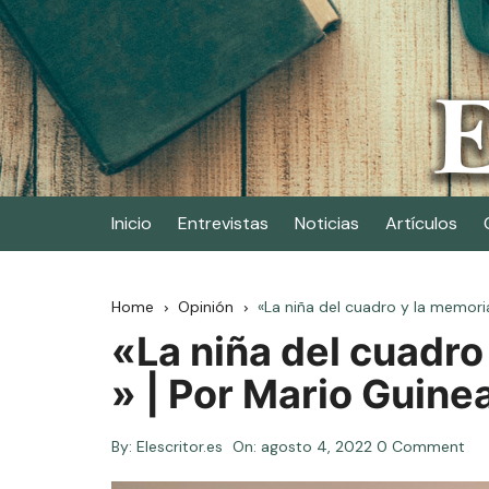
Skip
to
content
Elescritor.es
El periódico digital de los escritores
Inicio
Entrevistas
Noticias
Artículos
Home
Opinión
«La niña del cuadro y la memoria
«La niña del cuadro
» | Por Mario Guine
By:
Elescritor.es
On:
agosto 4, 2022
0 Comment