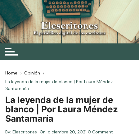
Skip
to
content
Elescritor.es
El periódico digital de los escritores
Home
Opinión
La leyenda de la mujer de blanco | Por Laura Méndez
Santamaría
La leyenda de la mujer de
blanco | Por Laura Méndez
Santamaría
By:
Elescritor.es
On:
diciembre 20, 2021
0 Comment