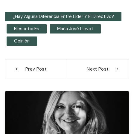
¿Hay Alguna Diferencia Entre Líder Y El Directivo?
Elescritor.es
María José Llevot
Opinión
Navegación
Prev Post
Next Post
de
entradas