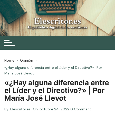
Skip
to
content
Elescritor.es
El periódico digital de los escritores
Home
Opinión
«¿Hay alguna diferencia entre el Líder y el Directivo?» | Por
María José Llevot
«¿Hay alguna diferencia entre
el Líder y el Directivo?» | Por
María José Llevot
By:
Elescritor.es
On:
octubre 24, 2022
0 Comment