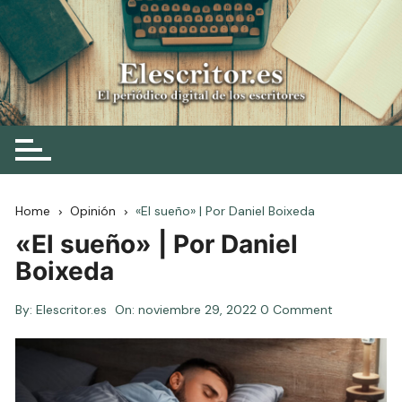
Skip
to
content
Elescritor.es
El periódico digital de los escritores
Home
Opinión
«El sueño» | Por Daniel Boixeda
«El sueño» | Por Daniel
Boixeda
By:
Elescritor.es
On:
noviembre 29, 2022
0 Comment