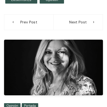
Navegación
Prev Post
Next Post
de
entradas
Opinión
Portada