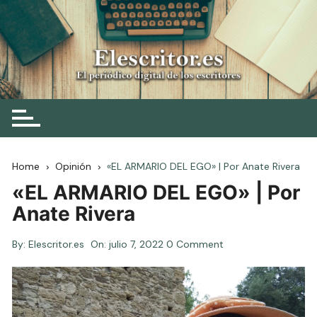
Skip
to
content
Elescritor.es
El periódico digital de los escritores
Home
Opinión
«EL ARMARIO DEL EGO» | Por Anate Rivera
«EL ARMARIO DEL EGO» | Por
Anate Rivera
By:
Elescritor.es
On:
julio 7, 2022
0 Comment