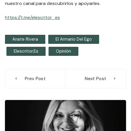
nuestro canal para descubrirlos y apoyarles.
https://t.me/elescritor_es
Anate Rivera
El Armario Del Ego
Elescritor.es
Opinión
Navegación
Prev Post
Next Post
de
entradas