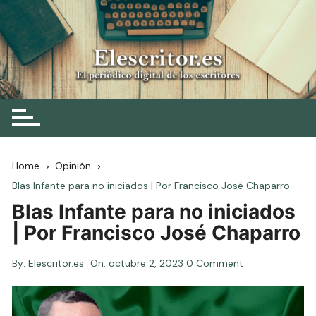
Skip
to
content
Elescritor.es
El periódico digital de los escritores
Home
Opinión
Blas Infante para no iniciados | Por Francisco José Chaparro
Blas Infante para no iniciados
| Por Francisco José Chaparro
By:
Elescritor.es
On:
octubre 2, 2023
0 Comment