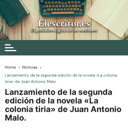
Skip
to
content
Elescritor.es
El periódico digital de los escritores
Home
Noticias
Lanzamiento de la segunda edición de la novela «La colonia
tiria» de Juan Antonio Malo.
Lanzamiento de la segunda
edición de la novela
«L
a
colonia tiria
»
de Juan Antonio
Malo.