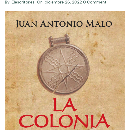
By:
Elescritor.es
On:
diciembre 28, 2022
0 Comment