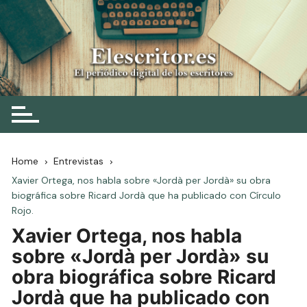
Skip
to
content
Elescritor.es
El periódico digital de los escritores
Home
Entrevistas
Xavier Ortega, nos habla sobre «Jordà per Jordà» su obra
biográfica sobre Ricard Jordà que ha publicado con Círculo
Rojo.
Xavier Ortega, nos habla
sobre «Jordà per Jordà» su
obra biográfica sobre Ricard
Jordà que ha publicado con