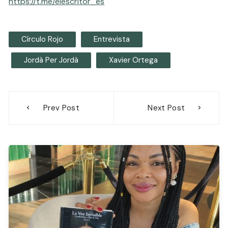
https://t.me/elescritor_es
Círculo Rojo
Entrevista
Jordà Per Jordà
Xavier Ortega
Navegación
Prev Post
Next Post
de
entradas