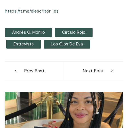
https://t.me/elescritor_es
Andrés G. Morillo
Círculo Rojo
Entrevista
Los Ojos De Eva
Navegación
Prev Post
Next Post
de
entradas