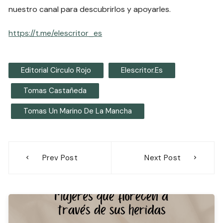
nuestro canal para descubrirlos y apoyarles.
https://t.me/elescritor_es
Editorial Circulo Rojo
Elescritor.es
Tomas Castañeda
Tomas Un Marino De La Mancha
Navegación
Prev Post
Next Post
de
entradas