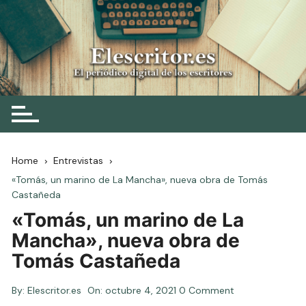
Skip
to
content
Elescritor.es
El periódico digital de los escritores
Home
Entrevistas
«Tomás, un marino de La Mancha», nueva obra de Tomás
Castañeda
«Tomás, un marino de La
Mancha», nueva obra de
Tomás Castañeda
By:
Elescritor.es
On:
octubre 4, 2021
0 Comment