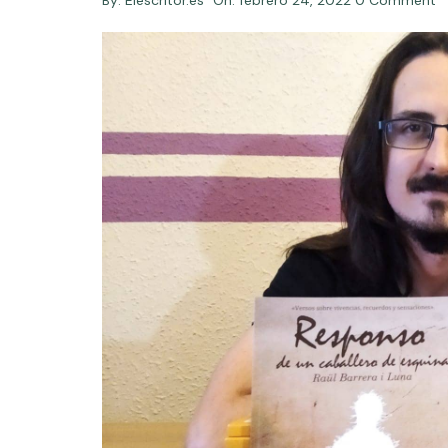
By:
Elescritor.es
On:
febrero 24, 2022
0 Comment