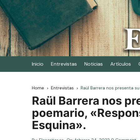
Skip
to
content
Elescritor.es
El periódico digital de los escritores
Inicio
Entrevistas
Noticias
Artículos
Home
Entrevistas
Raül Barrera nos presenta s
Raül Barrera nos pr
poemario, «Respons
Esquina».