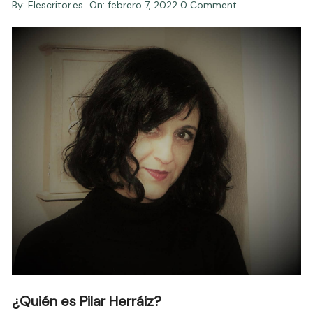
By:
Elescritor.es
On:
febrero 7, 2022
0 Comment
¿Quién es Pilar Herráiz?