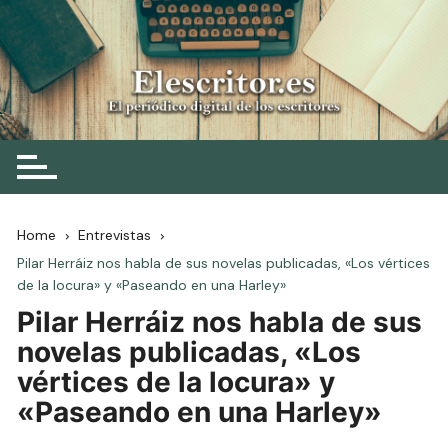
Skip
to
content
Elescritor.es
El periódico digital de los escritores
Home
Entrevistas
Pilar Herráiz nos habla de sus novelas publicadas, «Los vértices
de la locura» y «Paseando en una Harley»
Pilar Herráiz nos habla de sus
novelas publicadas, «Los
vértices de la locura» y
«Paseando en una Harley»