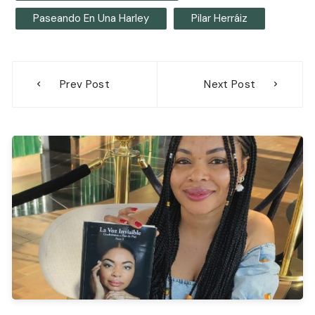
Paseando En Una Harley
Pilar Herráiz
Navegación
Prev Post
Next Post
de
entradas