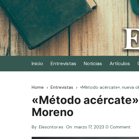
Skip
to
content
Elescritor.es
El periódico digital de los escritores
Inicio
Entrevistas
Noticias
Artículos
Home
Entrevistas
«Método acércate», nueva o
«Método acércate»,
Moreno
By:
Elescritor.es
On:
marzo 17, 2023
0 Comment