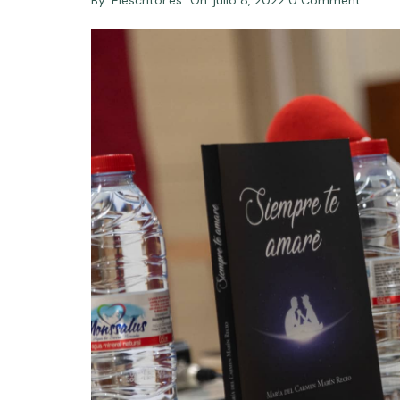
By:
Elescritor.es
On:
julio 8, 2022
0 Comment