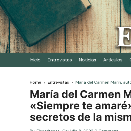
Skip
to
content
Elescritor.es
El periódico digital de los escritores
Inicio
Entrevistas
Noticias
Artículos
Home
Entrevistas
María del Carmen Marín, aut
María del Carmen Ma
«Siempre te amaré»
secretos de la mis