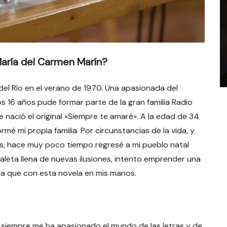
María del Carmen Marín?
el Río en el verano de 1970. Una apasionada del
os 16 años pude formar parte de la gran familia Radio
e nació el original «Siempre te amaré». A la edad de 34
rmé mi propia familia. Por circunstancias de la vida, y
as, hace muy poco tiempo regresé a mi pueblo natal
aleta llena de nuevas ilusiones, intento emprender una
a que con esta novela en mis manos.
, siempre me ha apasionado el mundo de las letras y de