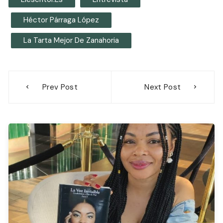
Héctor Párraga López
La Tarta Mejor De Zanahoria
Navegación
Prev Post
Next Post
de
entradas