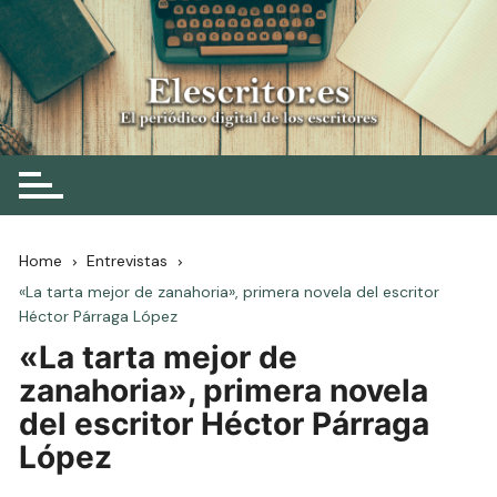
Skip
to
content
Elescritor.es
El periódico digital de los escritores
Home
Entrevistas
«La tarta mejor de zanahoria», primera novela del escritor
Héctor Párraga López
«La tarta mejor de
zanahoria», primera novela
del escritor Héctor Párraga
López