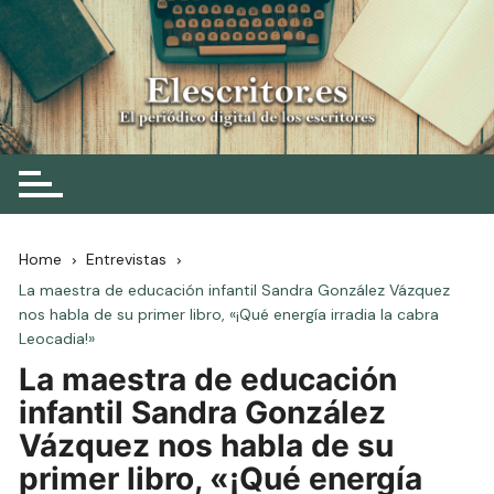
Skip
to
content
Elescritor.es
El periódico digital de los escritores
Home
Entrevistas
La maestra de educación infantil Sandra González Vázquez
nos habla de su primer libro, «¡Qué energía irradia la cabra
Leocadia!»
La maestra de educación
infantil Sandra González
Vázquez nos habla de su
primer libro, «¡Qué energía