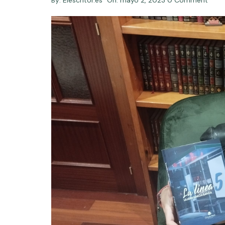
By:
Elescritor.es
On:
mayo 2, 2023
0 Comment