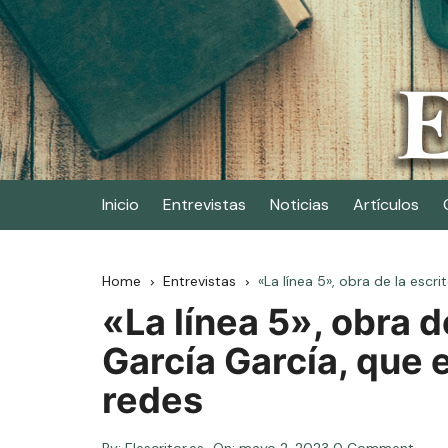
Skip
to
content
Elescritor.es
El periódico digital de los escritores
Inicio
Entrevistas
Noticias
Artículos
Home
Entrevistas
«La línea 5», obra de la escri
«La línea 5», obra de
García García, que e
redes