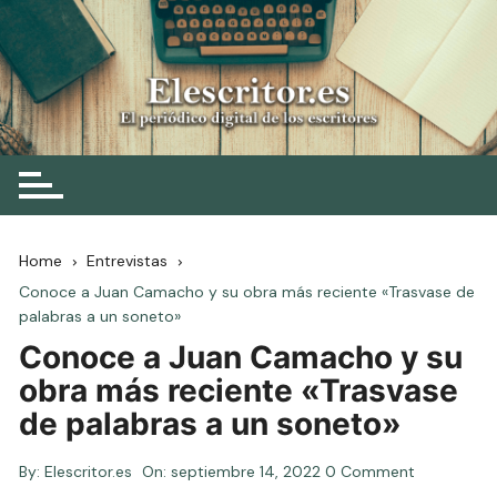
Skip
to
content
Elescritor.es
El periódico digital de los escritores
Home
Entrevistas
Conoce a Juan Camacho y su obra más reciente «Trasvase de
palabras a un soneto»
Conoce a Juan Camacho y su
obra más reciente «Trasvase
de palabras a un soneto»
By:
Elescritor.es
On:
septiembre 14, 2022
0 Comment