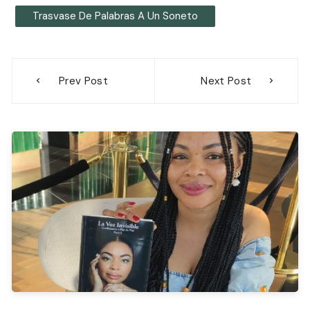
Trasvase De Palabras A Un Soneto
Navegación
Prev Post
Next Post
de
entradas