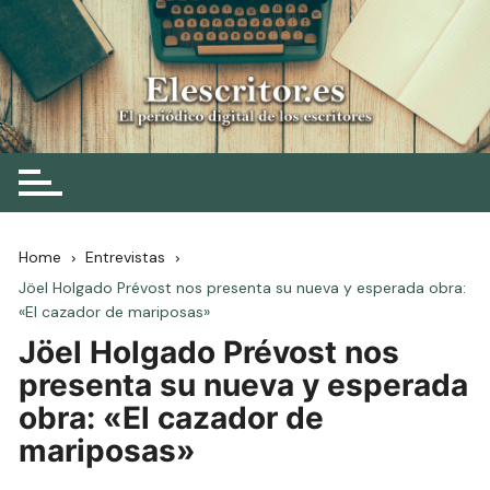
Skip
to
content
Elescritor.es
El periódico digital de los escritores
Home
Entrevistas
Jöel Holgado Prévost nos presenta su nueva y esperada obra:
«El cazador de mariposas»
Jöel Holgado Prévost nos
presenta su nueva y esperada
obra: «El cazador de
mariposas»