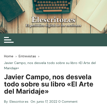
Skip
to
content
Elescritor.es
El periódico digital de los escritores
Home
Entrevistas
Javier Campo, nos desvela todo sobre su libro «El Arte del
Maridaje»
Javier Campo, nos desvela
todo sobre su libro «El Arte
del Maridaje»
By:
Elescritor.es
On:
junio 17, 2022
0 Comment