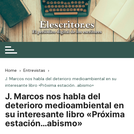
Skip
to
content
Elescritor.es
El periódico digital de los escritores
Home
Entrevistas
J. Marcos nos habla del deterioro medioambiental en su
interesante libro «Próxima estación…abismo»
J. Marcos nos habla del
deterioro medioambiental en
su interesante libro «Próxima
estación…abismo»