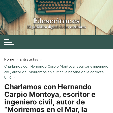
Skip
to
content
Elescritor.es
El periódico digital de los escritores
Home
Entrevistas
Charlamos con Hernando Carpio Montoya, escritor e ingeniero
civil, autor de “Moriremos en el Mar, la hazaña de la corbeta
Unión»
Charlamos con Hernando
Carpio Montoya, escritor e
ingeniero civil, autor de
“Moriremos en el Mar, la