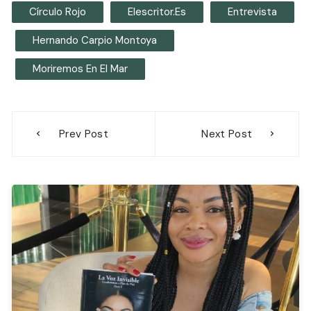
Círculo Rojo
Elescritor.es
Entrevista
Hernando Carpio Montoya
Moriremos En El Mar
Navegación
Prev Post
Next Post
de
entradas