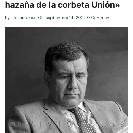
hazaña de la corbeta Unión»
By:
Elescritor.es
On:
septiembre 14, 2022
0 Comment