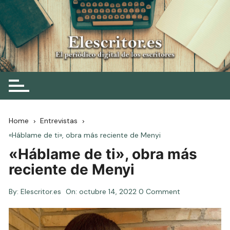
Skip
to
content
Elescritor.es
El periódico digital de los escritores
Home
Entrevistas
«Háblame de ti», obra más reciente de Menyi
«Háblame de ti», obra más
reciente de Menyi
By:
Elescritor.es
On:
octubre 14, 2022
0 Comment