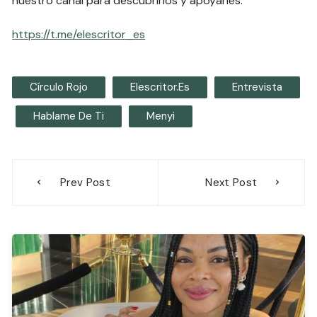
nuestro canal para descubrirlos y apoyarles.
https://t.me/elescritor_es
Círculo Rojo
Elescritor.es
Entrevista
Hablame De Ti
Menyi
Navegación
Prev Post
Next Post
de
entradas