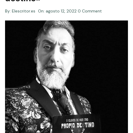
By:
Elescritor.es
On:
agosto 12, 2022
0 Comment