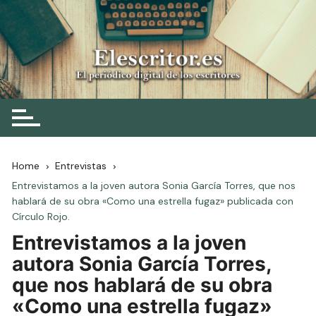
Skip
to
content
Elescritor.es
El periódico digital de los escritores
Home
Entrevistas
Entrevistamos a la joven autora Sonia García Torres, que nos
hablará de su obra «Como una estrella fugaz» publicada con
Círculo Rojo.
Entrevistamos a la joven
autora Sonia García Torres,
que nos hablará de su obra
«Como una estrella fugaz»