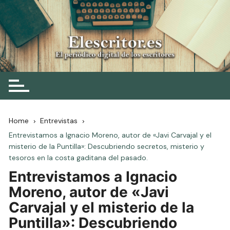
Skip
to
content
Elescritor.es
El periódico digital de los escritores
Home
Entrevistas
Entrevistamos a Ignacio Moreno, autor de «Javi Carvajal y el
misterio de la Puntilla»: Descubriendo secretos, misterio y
tesoros en la costa gaditana del pasado.
Entrevistamos a Ignacio
Moreno, autor de «Javi
Carvajal y el misterio de la
Puntilla»: Descubriendo