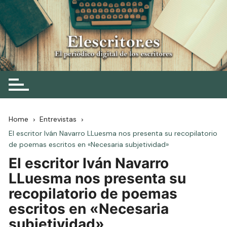
Skip
to
content
Elescritor.es
El periódico digital de los escritores
Home
Entrevistas
El escritor Iván Navarro LLuesma nos presenta su recopilatorio
de poemas escritos en «Necesaria subjetividad»
El escritor Iván Navarro
LLuesma nos presenta su
recopilatorio de poemas
escritos en «Necesaria
subjetividad»