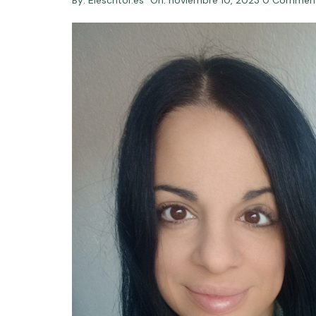
By:
Elescritor.es
On:
noviembre 10, 2023
0 Commen