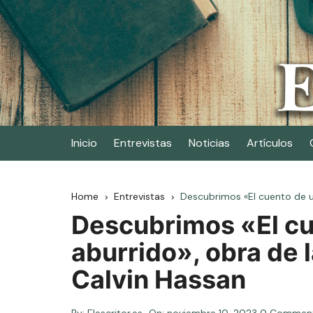
Skip
to
content
Elescritor.es
El periódico digital de los escritores
Inicio
Entrevistas
Noticias
Artículos
Home
Entrevistas
Descubrimos «El cuento de un
Descubrimos «El cu
aburrido», obra de l
Calvin Hassan