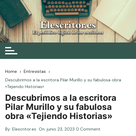
Skip
to
content
Elescritor.es
El periódico digital de los escritores
Home
Entrevistas
Descubrimos a la escritora Pilar Murillo y su fabulosa obra
«Tejiendo Historias»
Descubrimos a la escritora
Pilar Murillo y su fabulosa
obra «Tejiendo Historias»
By:
Elescritor.es
On:
junio 23, 2023
0 Comment