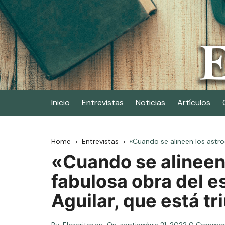
Skip
to
content
Elescritor.es
El periódico digital de los escritores
Inicio
Entrevistas
Noticias
Artículos
Home
Entrevistas
«Cuando se alineen los astros
«Cuando se alineen 
fabulosa obra del e
Aguilar, que está tr