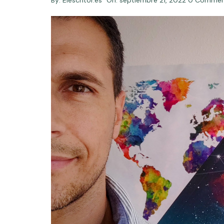
By:
Elescritor.es
On:
septiembre 21, 2022
0 Commen