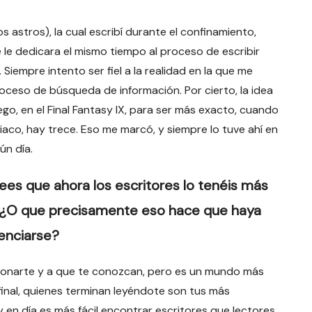
os astros), la cual escribí durante el confinamiento,
 le dedicara el mismo tiempo al proceso de escribir
empre intento ser fiel a la realidad en la que me
oceso de búsqueda de información. Por cierto, la idea
go, en el Final Fantasy IX, para ser más exacto, cuando
aco, hay trece. Eso me marcó, y siempre lo tuve ahí en
ún día.
ees que ahora los escritores lo tenéis más
es? ¿O que precisamente eso hace que haya
enciarse?
cionarte y a que te conozcan, pero es un mundo más
inal, quienes terminan leyéndote son tus más
en día es más fácil encontrar escritores que lectores.