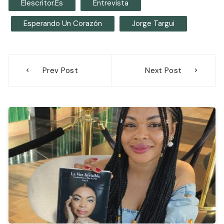
Elescritor.es
Entrevista
Esperando Un Corazón
Jorge Targui
Navegación
Prev Post
Next Post
de
entradas