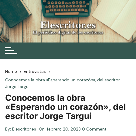
Skip
to
content
Elescritor.es
El periódico digital de los escritores
Home
Entrevistas
Conocemos la obra «Esperando un corazón», del escritor
Jorge Targui
Conocemos la obra
«Esperando un corazón», del
escritor Jorge Targui
By:
Elescritor.es
On:
febrero 20, 2023
0 Comment