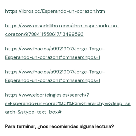
https://libros.cc/Esperando-un-corazon.htm
https://www.casadellibro.com/libro-esperando-un-
corazon/9788411558617/13499593
https://www.fnac.es/a9921907/Jorge-Targui-
Esperando-un-corazon#omnsearchpos=1
https://www.fnac.es/a9921907/Jorge-Targui-
Esperando-un-corazon#omnsearchpos=1
https://www.elcorteingles.es/search/?
s=Esperando+un+coraz%C3%B3n&hierarchy=&deep_se
arch=&stype=text_box#
Para terminar, ¿nos recomiendas alguna lectura?