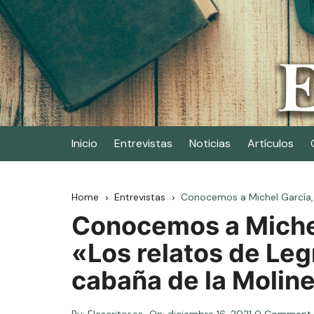
Skip
to
content
Elescritor.es
El periódico digital de los escritores
Inicio
Entrevistas
Noticias
Artículos
Home
Entrevistas
Conocemos a Michel García, 
Conocemos a Michel
«Los relatos de Le
cabaña de la Moline