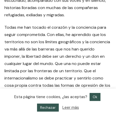
escuchado, acompañado con sus voces y en silencio,
historias lloradas con muchas de las compañeras
refugiadas, exiliadas y migradas.
Todas me han tocado el corazón y la conciencia para
seguir comprometida. Con ellas, he aprendido que los
territorios no son los límites geográficos y la conciencia
va más allá de las barreras que nos han querido
imponer, la libertad debe ser un derecho y un don en
cualquier lugar del mundo. Que una no puede estar
limitada por las fronteras de un territorio. Que el
internacionalismo se debe practicar y sentirlo como
cosa propia contra todas las formas de opresión de los
sistemas injustos y del modo de producción capitalista.
Esta página tiene cookies, ¿las aceptas?
Ok
Desde nuestras luchas vamos haciendo visible el
Leer más
Rechazar
carácter político de la violencia contra las mujeres por