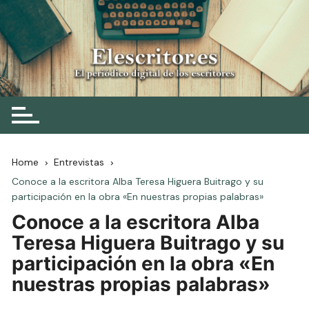
Skip
to
content
Elescritor.es
El periódico digital de los escritores
Home
Entrevistas
Conoce a la escritora Alba Teresa Higuera Buitrago y su
participación en la obra «En nuestras propias palabras»
Conoce a la escritora Alba
Teresa Higuera Buitrago y su
participación en la obra «En
nuestras propias palabras»