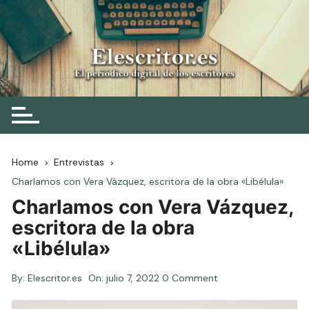
Skip
to
content
Elescritor.es
El periódico digital de los escritores
Home
Entrevistas
Charlamos con Vera Vázquez, escritora de la obra «Libélula»
Charlamos con Vera Vázquez,
escritora de la obra
«Libélula»
By:
Elescritor.es
On:
julio 7, 2022
0 Comment