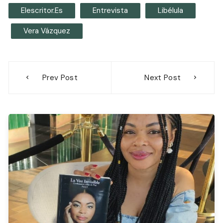
Elescritor.es
Entrevista
Libélula
Vera Vázquez
Navegación
Prev Post
Next Post
de
entradas